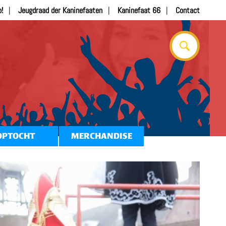
b!
Jeugdraad der Kaninefaaten
Kaninefaat 66
Contact
OPTOCHT
MERCHANDISE