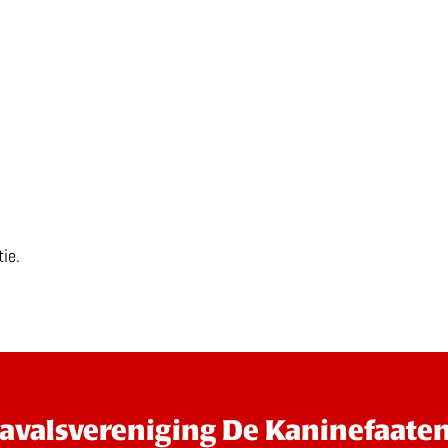
ie.
avalsvereniging De Kaninefaate