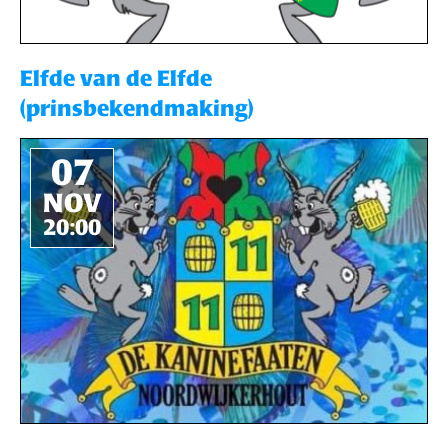
Elfde van de Elfde
(prinsbekendmaking)
07
NOV
20:00