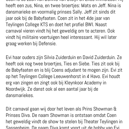
heeft een zus, Nina, en twee broertjes: Mats en Jeff. Nina is
dansmarieke en voormalig prinses Sally. Jeff zit sinds dit
jaar ook bij de Babyfaaten. Coen zit in het 4de jaar van
Teylingen College KTS en doet het profiel BWI. Naast
carnaval vieren vindt hij het geweldig om te acteren. Ook
vindt hij militaire voertuigen heel interessant. Hij wil later
graag werken bij Defensie.
Evi haar ouders zijn Silvia Zuiderduin en David Zuiderduin. Ze
heeft ook nog twee broertjes, Ties en Siebe. Ties zit ook bij
de Babyfaaten en is blij Coens adjudant te mogen zijn. Evi zit
op het Teylingen College Leeuwenhorst in 4 Havo. Evi houdt
erg van zingen en zingt ook bij Kleynkoor Academy in
Noordwijk. Ze danst ook al een aantal jaar bij de
dansmariekes.
Dit carnaval gaan wij door het leven als Prins Showman &
Prinses Diva. De naam Showman is ontstaan omdat Coen
het geweldig vindt de show te stelen bij Theater Teylingen in
Sassenheim. De naam Diva komt voort uit de hobby van Evi,