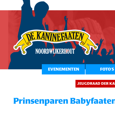
EVENEMENTEN
FOTO’S
JEUGDRAAD DER KA
Prinsenparen Babyfaate