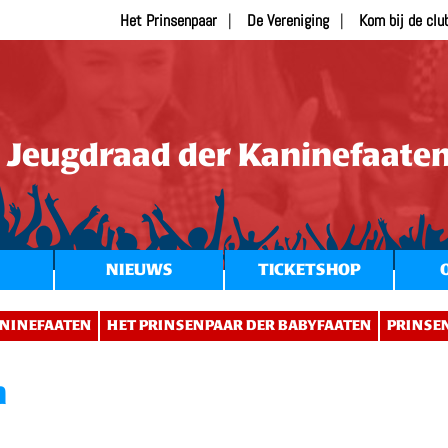
Het Prinsenpaar
De Vereniging
Kom bij de clu
Jeugdraad der Kaninefaate
NIEUWS
TICKETSHOP
NINEFAATEN
HET PRINSENPAAR DER BABYFAATEN
PRINSE
n