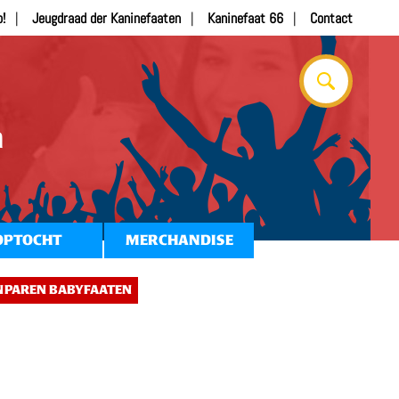
b!
Jeugdraad der Kaninefaaten
Kaninefaat 66
Contact
n
OPTOCHT
MERCHANDISE
NPAREN BABYFAATEN