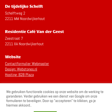
De tijdelijke Schelft
Schelftweg 2
2211 MM Noordwijkerhout
Residentie Café Van der Geest
Zeestraat 7
2211 XA Noordwijkerhout
Website
Contactformulier Webmaster
Design: Webstones.nl
Hosting: B2B Plaza
Privacy Statement
We gebruiken functionele cookies op onze website om de werking te
Disclaimer
garanderen. Verder gebruiken we een dienst van Google om onze
formulieren te beveiligen. Door op "accepteren" te klikken, ga je
hiermee akkoord..