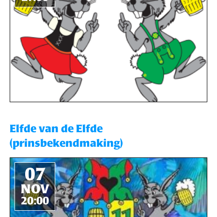
Elfde van de Elfde
(prinsbekendmaking)
07
NOV
20:00