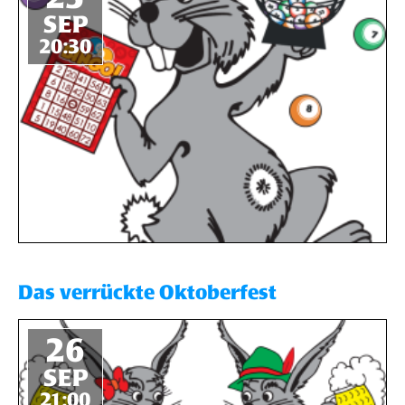
SEP
20:30
Das verrückte Oktoberfest
26
SEP
21:00