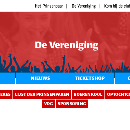
Het Prinsenpaar
De Vereniging
Kom bij de clu
De Vereniging
NIEUWS
TICKETSHOP
EKES
LIJST DER PRINSENPAREN
BOERENKOOL
OPTOCHTC
VOG
SPONSORING