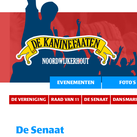
EVENEMENTEN
FOTO’S
DE VERENIGING
RAAD VAN 11
DE SENAAT
DANSMARI
De Senaat