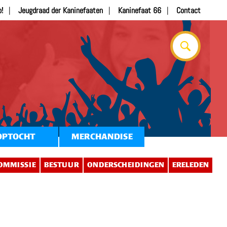
b!
Jeugdraad der Kaninefaaten
Kaninefaat 66
Contact
OPTOCHT
MERCHANDISE
OMMISSIE
BESTUUR
ONDERSCHEIDINGEN
ERELEDEN