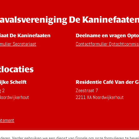
avalsvereniging De Kaninefaate
iaat De Kaninefaaten
Deelname en vragen Opto
mulier Secretariaat
Contactformulier Optochtcommis
tlocaties
ijke Schelft
Residentie Café Van der G
g 2
Zeestraat 7
oordwijkerhout
2211 XA Noordwijkerhout
atement
eren. Verder gebruiken we een dienst van Google om onze formulieren te bevei