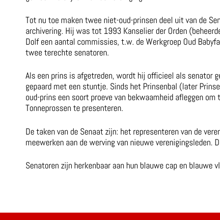
Tot nu toe maken twee niet-oud-prinsen deel uit van de Sen
archivering. Hij was tot 1993 Kanselier der Orden (beheerde
Dolf een aantal commissies, t.w. de Werkgroep Oud Babyfaa
twee terechte senatoren.
Als een prins is afgetreden, wordt hij officieel als senator 
gepaard met een stuntje. Sinds het Prinsenbal (later Prins
oud-prins een soort proeve van bekwaamheid afleggen om t
Tonneprossen te presenteren.
De taken van de Senaat zijn: het representeren van de ver
meewerken aan de werving van nieuwe verenigingsleden. Daa
Senatoren zijn herkenbaar aan hun blauwe cap en blauwe vl