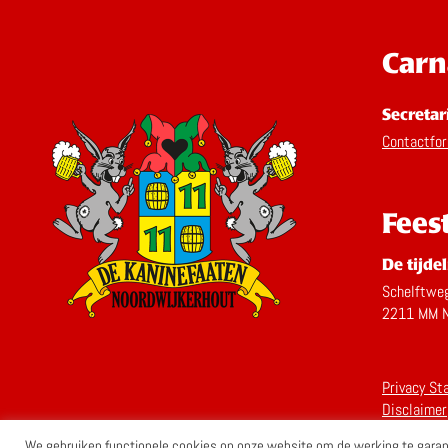
Carn
Secretar
Contactfor
Fees
De tijdel
Schelftwe
2211 MM N
Volg ons op Facebook
Volg ons op Instagram
Privacy St
Disclaimer
We gebruiken functionele cookies op onze website om de werking te garand