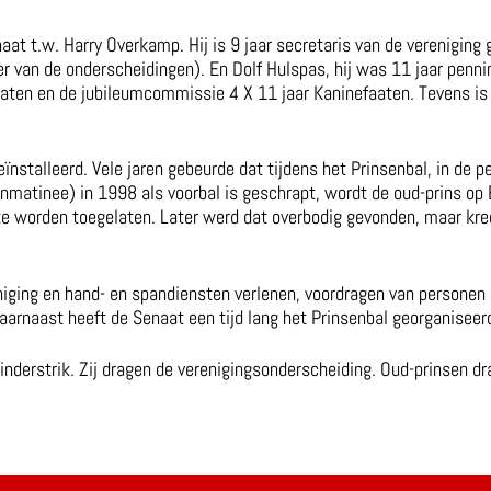
aat t.w. Harry Overkamp. Hij is 9 jaar secretaris van de vereniging
r van de onderscheidingen). En Dolf Hulspas, hij was 11 jaar pennin
ten en de jubileumcommissie 4 X 11 jaar Kaninefaaten. Tevens is 
geïnstalleerd. Vele jaren gebeurde dat tijdens het Prinsenbal, in de 
enmatinee) in 1998 als voorbal is geschrapt, wordt de oud-prins op
e worden toegelaten. Later werd dat overbodig gevonden, maar kree
eniging en hand- en spandiensten verlenen, voordragen van persone
rnaast heeft de Senaat een tijd lang het Prinsenbal georganiseerd
inderstrik. Zij dragen de verenigingsonderscheiding. Oud-prinsen d