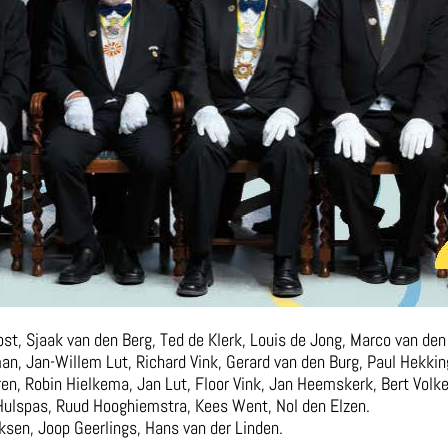
oost, Sjaak van den Berg, Ted de Klerk, Louis de Jong, Marco van de
tman, Jan-Willem Lut, Richard Vink, Gerard van den Burg, Paul Hekkin
n, Robin Hielkema, Jan Lut, Floor Vink, Jan Heemskerk, Bert Volker
f Hulspas, Ruud Hooghiemstra, Kees Went, Nol den Elzen.
ksen, Joop Geerlings, Hans van der Linden.