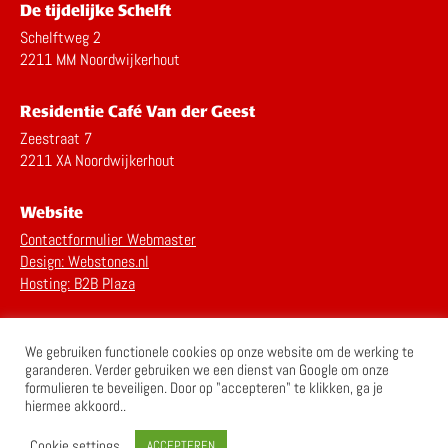
De tijdelijke Schelft
Schelftweg 2
2211 MM Noordwijkerhout
Residentie Café Van der Geest
Zeestraat 7
2211 XA Noordwijkerhout
Website
Contactformulier Webmaster
Design: Webstones.nl
Hosting: B2B Plaza
Privacy Statement
We gebruiken functionele cookies op onze website om de werking te
Disclaimer
garanderen. Verder gebruiken we een dienst van Google om onze
formulieren te beveiligen. Door op "accepteren" te klikken, ga je
hiermee akkoord..
Cookie settings
ACCEPTEREN