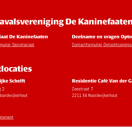
avalsvereniging De Kaninefaate
iaat De Kaninefaaten
Deelname en vragen Opto
mulier Secretariaat
Contactformulier Optochtcommis
tlocaties
ijke Schelft
Residentie Café Van der G
g 2
Zeestraat 7
oordwijkerhout
2211 XA Noordwijkerhout
atement