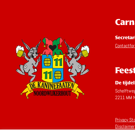
Carn
Secretar
Contactfor
Fees
De tijdel
Schelftwe
2211 MM N
Volg ons op Facebook
Volg ons op Instagram
Privacy St
Disclaimer