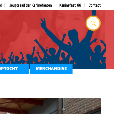
b!
Jeugdraad der Kaninefaaten
Kaninefaat 66
Contact
OPTOCHT
MERCHANDISE