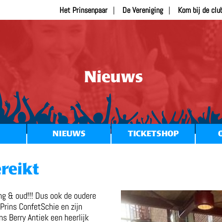
Het Prinsenpaar
De Vereniging
Kom bij de clu
Nieuws
NIEUWS
TICKETSHOP
ereikt
ong & oud!!! Dus ook de oudere
rins ConfetSchie en zijn
s Berry Antiek een heerlijk