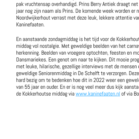
pak vruchtensap overhandigd. Prins Berry Antiek draagt net 
jaar nog zijn naam als Prins. De komende week worden er
Noordwijkerhout verrast met deze leuk, lekkere attentie va
Kaninefaaten.
En aanstaande zondagmiddag is het tijd voor de Kokkerhout
middag vol nostalgie. Met geweldige beelden van het carnav
herkenning. Beelden van vroegere optochten, feesten en m
Dansmariekes. Een genot om naar te kijken. Dit mooie pr
met leuke, hilarische, gezellige interviews met de mensen di
geweldige Seniorenmiddag in De Schelft te verzorgen. Dez
hard bezig om te bedenken hoe dit in 2022 weer een geweld
van 55 jaar en ouder. En er is nog veel meer dus kijk aanst
de Kokkerhoutse middag via
www.kaninefaaten.nl
of via B