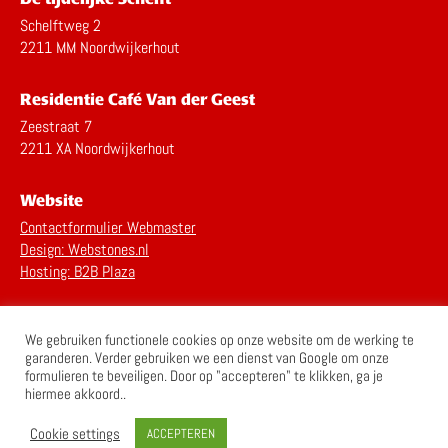
Schelftweg 2
2211 MM Noordwijkerhout
Residentie Café Van der Geest
Zeestraat 7
2211 XA Noordwijkerhout
Website
Contactformulier Webmaster
Design: Webstones.nl
Hosting: B2B Plaza
Privacy Statement
We gebruiken functionele cookies op onze website om de werking te
Disclaimer
garanderen. Verder gebruiken we een dienst van Google om onze
formulieren te beveiligen. Door op "accepteren" te klikken, ga je
hiermee akkoord..
Cookie settings
ACCEPTEREN