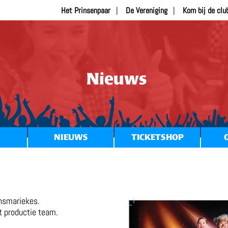
Het Prinsenpaar
De Vereniging
Kom bij de clu
Nieuws
NIEUWS
TICKETSHOP
ansmariekes.
t productie team.