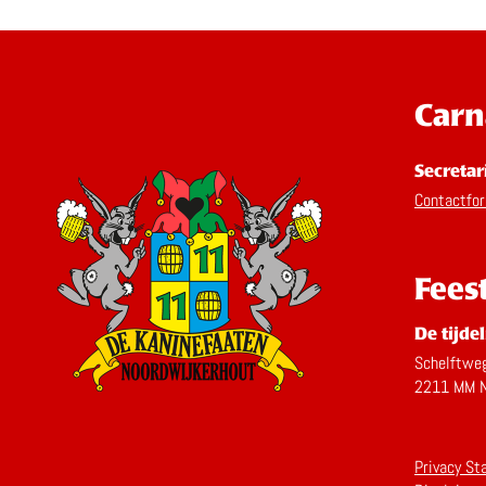
Carn
Secretar
Contactfor
Fees
De tijdel
Schelftwe
2211 MM N
Volg ons op Facebook
Volg ons op Instagram
Privacy St