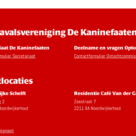
avalsvereniging De Kaninefaate
iaat De Kaninefaaten
Deelname en vragen Opto
mulier Secretariaat
Contactformulier Optochtcommis
tlocaties
ijke Schelft
Residentie Café Van der G
g 2
Zeestraat 7
oordwijkerhout
2211 XA Noordwijkerhout
atement