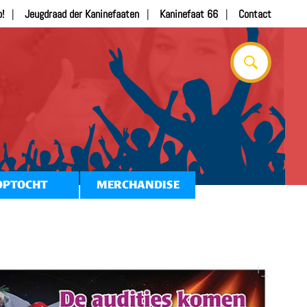
b!
Jeugdraad der Kaninefaaten
Kaninefaat 66
Contact
OPTOCHT
MERCHANDISE