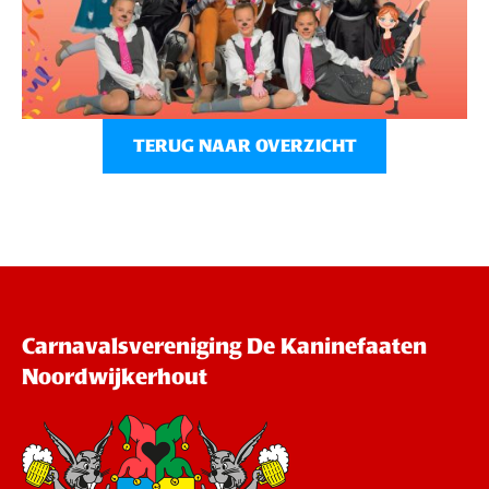
TERUG NAAR OVERZICHT
Carnavalsvereniging De Kaninefaaten
Noordwijkerhout