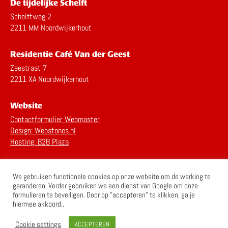
De tijdelijke Schelft
Schelftweg 2
2211 MM Noordwijkerhout
Residentie Café Van der Geest
Zeestraat 7
2211 XA Noordwijkerhout
Website
Contactformulier Webmaster
Design: Webstones.nl
Hosting: B2B Plaza
Privacy Statement
We gebruiken functionele cookies op onze website om de werking te
Disclaimer
garanderen. Verder gebruiken we een dienst van Google om onze
formulieren te beveiligen. Door op "accepteren" te klikken, ga je
hiermee akkoord..
Cookie settings
ACCEPTEREN