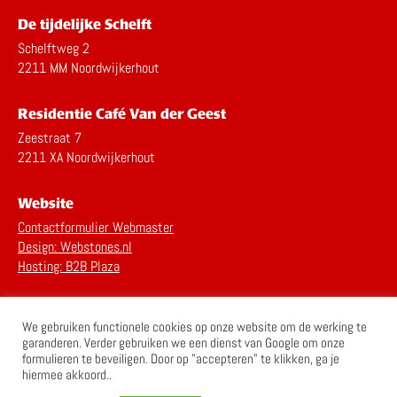
De tijdelijke Schelft
Schelftweg 2
2211 MM Noordwijkerhout
Residentie Café Van der Geest
Zeestraat 7
2211 XA Noordwijkerhout
Website
Contactformulier Webmaster
Design: Webstones.nl
Hosting: B2B Plaza
Privacy Statement
We gebruiken functionele cookies op onze website om de werking te
Disclaimer
garanderen. Verder gebruiken we een dienst van Google om onze
formulieren te beveiligen. Door op "accepteren" te klikken, ga je
hiermee akkoord..