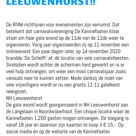
LEEUWENHORST!!
De RIVM-richtlijnen voor evenementen zijn verruimd. Dat
betekent dat carnavalsvereniging De Kaninefaaten klaar
staat om haar gala-avond op de 11de van de 11de weer te
organiseren. Vorig jaar organiseerden zij op 11 november een
onlineavond. Een paar dagen later, op 14 november 2020
brandde ‘De Schelft’ af, dé locatie van vele carnavalsfeesten.
Sindsdien wordt achter de schermen hard gewerkt en is er
veel hulp ontvangen, om weer een mooi carnavalsjaar zoals
vanouds neer te kunnen zetten. Mede dankzij de inzet van
vele vrijwilligers wordt er nu een groots 11-11 galafeest
neergezet.
NH Leeuwenhorst
De gala-avond wordt georganiseerd in NH Leeuwenhorst aan
de Langelaan in Noordwijkerhout. Een chique locatie waar de
Kaninefaaten 1.200 gasten mogen ontvangen. De toegang is
vanaf 18 jaar en daarvoor zijn kaarten te koop à € 15,-. Op
social media en op de website van de Kaninefaaten