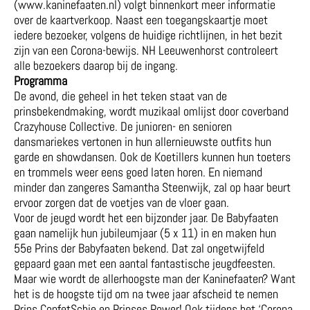
(www.kaninefaaten.nl) volgt binnenkort meer informatie
over de kaartverkoop. Naast een toegangskaartje moet
iedere bezoeker, volgens de huidige richtlijnen, in het bezit
zijn van een Corona-bewijs. NH Leeuwenhorst controleert
alle bezoekers daarop bij de ingang.
Programma
De avond, die geheel in het teken staat van de
prinsbekendmaking, wordt muzikaal omlijst door coverband
Crazyhouse Collective. De junioren- en senioren
dansmariekes vertonen in hun allernieuwste outfits hun
garde en showdansen. Ook de Koetillers kunnen hun toeters
en trommels weer eens goed laten horen. En niemand
minder dan zangeres Samantha Steenwijk, zal op haar beurt
ervoor zorgen dat de voetjes van de vloer gaan.
Voor de jeugd wordt het een bijzonder jaar. De Babyfaaten
gaan namelijk hun jubileumjaar (5 x 11) in en maken hun
55e Prins der Babyfaaten bekend. Dat zal ongetwijfeld
gepaard gaan met een aantal fantastische jeugdfeesten.
Maar wie wordt de allerhoogste man der Kaninefaaten? Want
het is de hoogste tijd om na twee jaar afscheid te nemen
Prins ConfetSchie en Prinses Power! Ook tijdens het ‘Corona