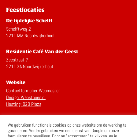
Feestlocaties
De tijdelijke Schelft
Schelftweg 2
2211 MM Noordwijkerhout
Residentie Café Van der Geest
Zeestraat 7
2211 XA Noordwijkerhout
Website
Contactformulier Webmaster
Design: Webstones.nl
Hosting: B2B Plaza
Privacy Statement
We gebruiken functionele cookies op onze website om de werking te
Disclaimer
garanderen. Verder gebruiken we een dienst van Google om onze
formulieren te beveiligen. Door op "accepteren" te klikken, ga je