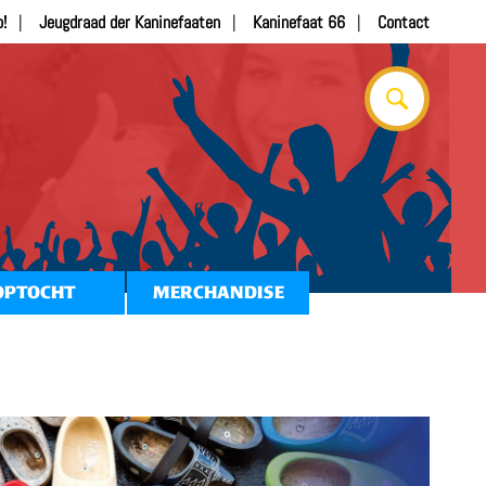
b!
Jeugdraad der Kaninefaaten
Kaninefaat 66
Contact
OPTOCHT
MERCHANDISE