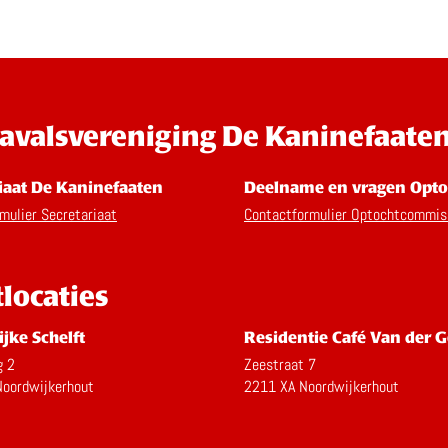
avalsvereniging De Kaninefaate
iaat De Kaninefaaten
Deelname en vragen Opto
mulier Secretariaat
Contactformulier Optochtcommis
tlocaties
ijke Schelft
Residentie Café Van der G
g 2
Zeestraat 7
oordwijkerhout
2211 XA Noordwijkerhout