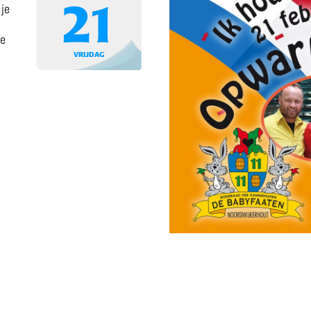
21
 je
De
VRIJDAG