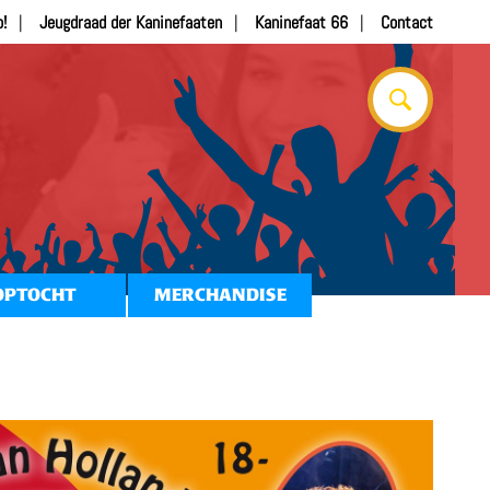
b!
Jeugdraad der Kaninefaaten
Kaninefaat 66
Contact
OPTOCHT
MERCHANDISE