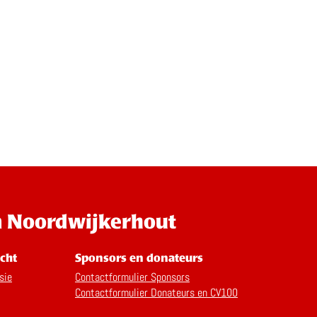
n Noordwijkerhout
cht
Sponsors en donateurs
sie
Contactformulier Sponsors
Contactformulier Donateurs en CV100