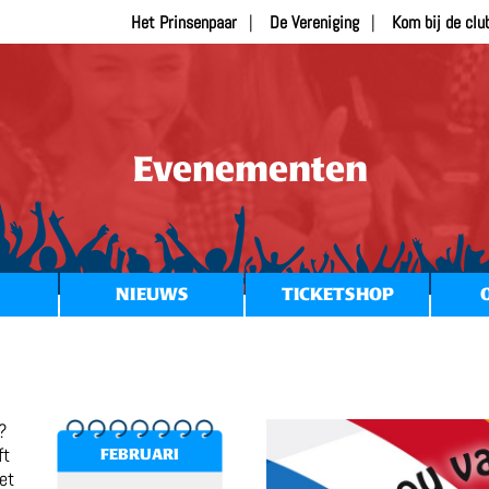
Het Prinsenpaar
De Vereniging
Kom bij de clu
Evenementen
NIEUWS
TICKETSHOP
?
ft
FEBRUARI
et