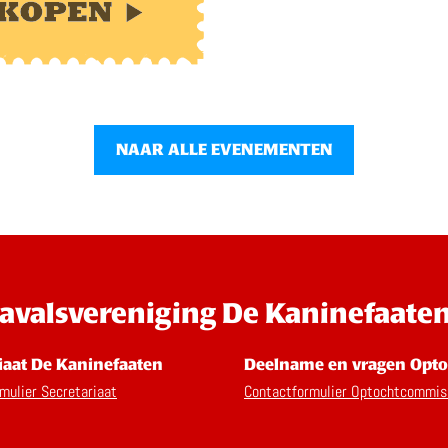
NAAR ALLE EVENEMENTEN
avalsvereniging De Kaninefaate
iaat De Kaninefaaten
Deelname en vragen Opto
mulier Secretariaat
Contactformulier Optochtcommis