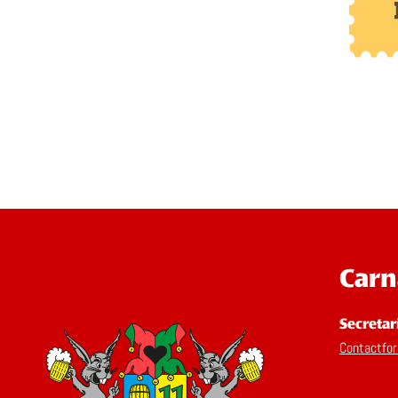
Carn
Secretar
Contactfor