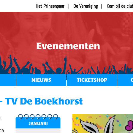
Het Prinsenpaar
De Vereniging
Kom bij de clu
Evenementen
NIEUWS
TICKETSHOP
– TV De Boekhorst
n
JANUARI
de