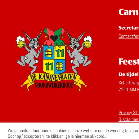
Carn
Secretar
Contactfor
Fees
De tijdel
Schelftwe
2211 MM N
Volg ons op Facebook
Volg ons op Instagram
Privacy St
Disclaimer
We gebruiken functionele cookies op onze website om de werking te garand
Door op "accepteren" te klikken, ga je hiermee akkoord..