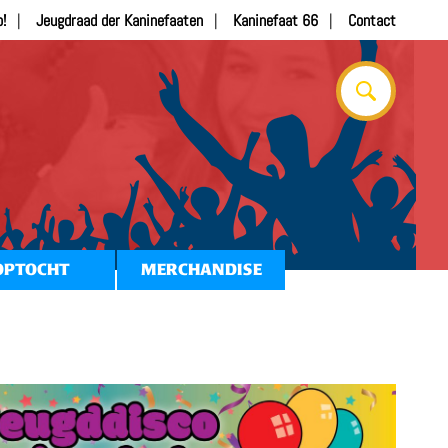
b!
Jeugdraad der Kaninefaaten
Kaninefaat 66
Contact
OPTOCHT
MERCHANDISE