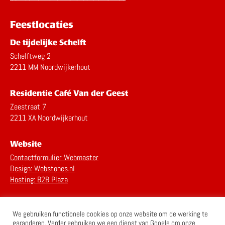
Feestlocaties
De tijdelijke Schelft
Schelftweg 2
2211 MM Noordwijkerhout
Residentie Café Van der Geest
Zeestraat 7
2211 XA Noordwijkerhout
Website
Contactformulier Webmaster
Design: Webstones.nl
Hosting: B2B Plaza
Privacy Statement
We gebruiken functionele cookies op onze website om de werking te
Disclaimer
garanderen. Verder gebruiken we een dienst van Google om onze