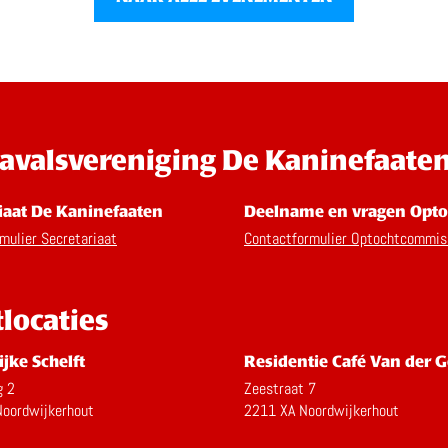
avalsvereniging De Kaninefaate
iaat De Kaninefaaten
Deelname en vragen Opto
mulier Secretariaat
Contactformulier Optochtcommis
tlocaties
ijke Schelft
Residentie Café Van der G
g 2
Zeestraat 7
oordwijkerhout
2211 XA Noordwijkerhout