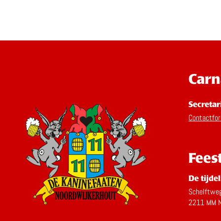
Carn
Secretar
Contactfor
Fees
De tijdel
Schelftwe
2211 MM N