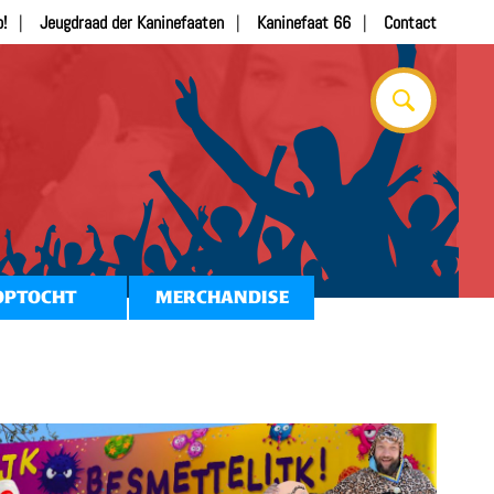
b!
Jeugdraad der Kaninefaaten
Kaninefaat 66
Contact
OPTOCHT
MERCHANDISE