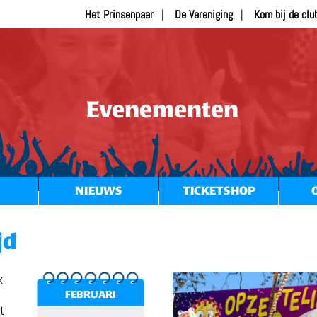
Het Prinsenpaar
De Vereniging
Kom bij de clu
Evenementen
NIEUWS
TICKETSHOP
jd
k
FEBRUARI
t