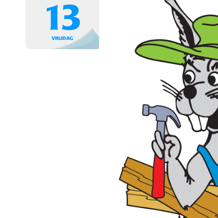
13
VRIJDAG