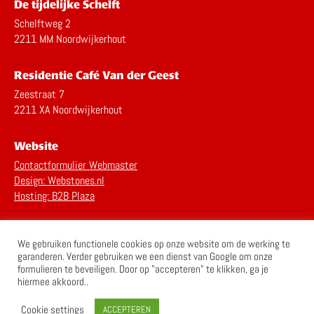
De tijdelijke Schelft
Schelftweg 2
2211 MM Noordwijkerhout
Residentie Café Van der Geest
Zeestraat 7
2211 XA Noordwijkerhout
Website
Contactformulier Webmaster
Design: Webstones.nl
Hosting: B2B Plaza
Privacy Statement
We gebruiken functionele cookies op onze website om de werking te
Disclaimer
garanderen. Verder gebruiken we een dienst van Google om onze
formulieren te beveiligen. Door op "accepteren" te klikken, ga je
hiermee akkoord..
Cookie settings
ACCEPTEREN