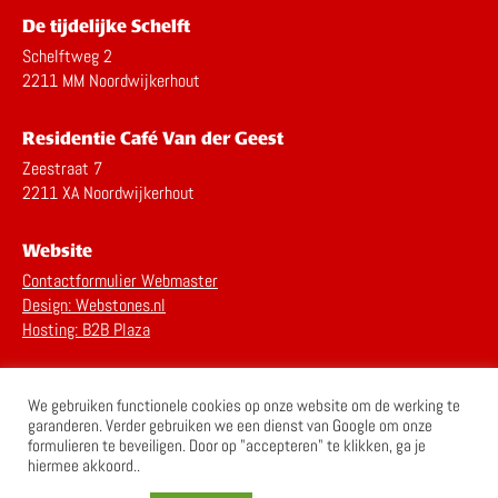
De tijdelijke Schelft
Schelftweg 2
2211 MM Noordwijkerhout
Residentie Café Van der Geest
Zeestraat 7
2211 XA Noordwijkerhout
Website
Contactformulier Webmaster
Design: Webstones.nl
Hosting: B2B Plaza
Privacy Statement
We gebruiken functionele cookies op onze website om de werking te
Disclaimer
garanderen. Verder gebruiken we een dienst van Google om onze
formulieren te beveiligen. Door op "accepteren" te klikken, ga je
hiermee akkoord..