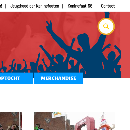
b!
Jeugdraad der Kaninefaaten
Kaninefaat 66
Contact
OPTOCHT
MERCHANDISE