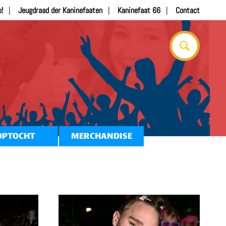
b!
Jeugdraad der Kaninefaaten
Kaninefaat 66
Contact
OPTOCHT
MERCHANDISE