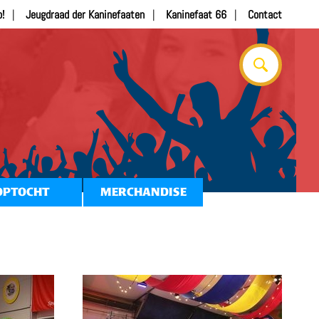
b!
Jeugdraad der Kaninefaaten
Kaninefaat 66
Contact
OPTOCHT
MERCHANDISE