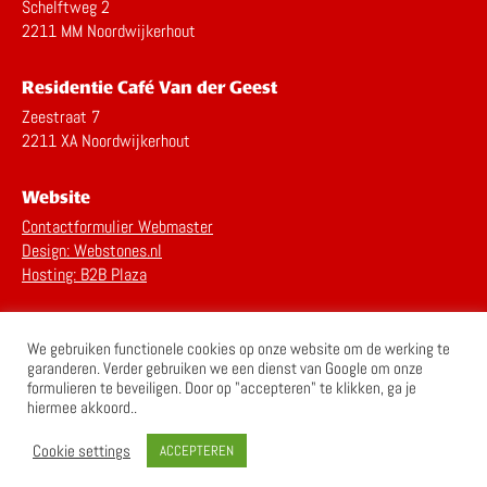
Schelftweg 2
2211 MM Noordwijkerhout
Residentie Café Van der Geest
Zeestraat 7
2211 XA Noordwijkerhout
Website
Contactformulier Webmaster
Design: Webstones.nl
Hosting: B2B Plaza
Privacy Statement
We gebruiken functionele cookies op onze website om de werking te
Disclaimer
garanderen. Verder gebruiken we een dienst van Google om onze
formulieren te beveiligen. Door op "accepteren" te klikken, ga je
hiermee akkoord..
Cookie settings
ACCEPTEREN