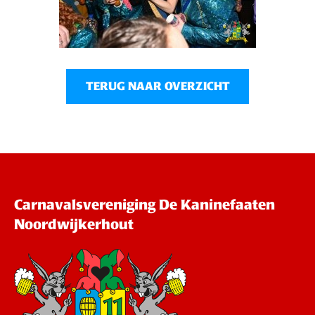
TERUG NAAR OVERZICHT
Carnavalsvereniging De Kaninefaaten
Noordwijkerhout