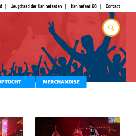
b!
Jeugdraad der Kaninefaaten
Kaninefaat 66
Contact
OPTOCHT
MERCHANDISE