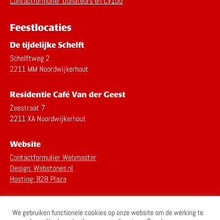
Contactformulier Donateurs en CV100
Feestlocaties
De tijdelijke Schelft
Schelftweg 2
2211 MM Noordwijkerhout
Residentie Café Van der Geest
Zeestraat 7
2211 XA Noordwijkerhout
Website
Contactformulier Webmaster
Design: Webstones.nl
Hosting: B2B Plaza
Privacy Statement
We gebruiken functionele cookies op onze website om de werking te
Disclaimer