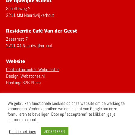
De tijdelijke Schelft
Schelftweg 2
2211 MM Noordwijkerhout
Residentie Café Van der Geest
Zeestraat 7
2211 XA Noordwijkerhout
Website
Contactformulier Webmaster
Design: Webstones.nl
Hosting: B2B Plaza
Privacy Statement
We gebruiken functionele cookies op onze website om de werking te
Disclaimer
garanderen. Verder gebruiken we een dienst van Google om onze
formulieren te beveiligen. Door op "accepteren" te klikken, ga je
hiermee akkoord..
Cookie settings
ACCEPTEREN