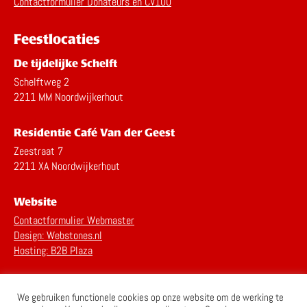
Contactformulier Donateurs en CV100
Feestlocaties
De tijdelijke Schelft
Schelftweg 2
2211 MM Noordwijkerhout
Residentie Café Van der Geest
Zeestraat 7
2211 XA Noordwijkerhout
Website
Contactformulier Webmaster
Design: Webstones.nl
Hosting: B2B Plaza
Privacy Statement
We gebruiken functionele cookies op onze website om de werking te
Disclaimer