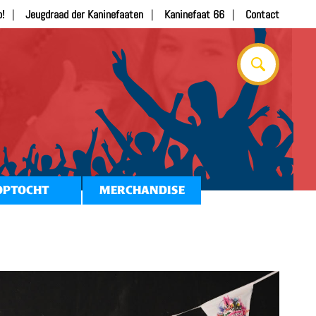
b!
Jeugdraad der Kaninefaaten
Kaninefaat 66
Contact
OPTOCHT
MERCHANDISE