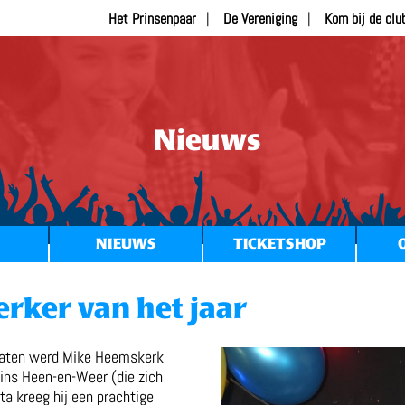
Het Prinsenpaar
De Vereniging
Kom bij de clu
Nieuws
NIEUWS
TICKETSHOP
ker van het jaar
faaten werd Mike Heemskerk
rins Heen-en-Weer (die zich
ta kreeg hij een prachtige