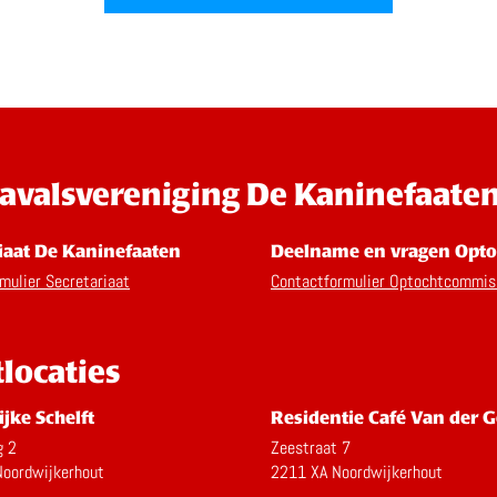
avalsvereniging De Kaninefaate
iaat De Kaninefaaten
Deelname en vragen Opto
mulier Secretariaat
Contactformulier Optochtcommis
tlocaties
ijke Schelft
Residentie Café Van der G
g 2
Zeestraat 7
oordwijkerhout
2211 XA Noordwijkerhout