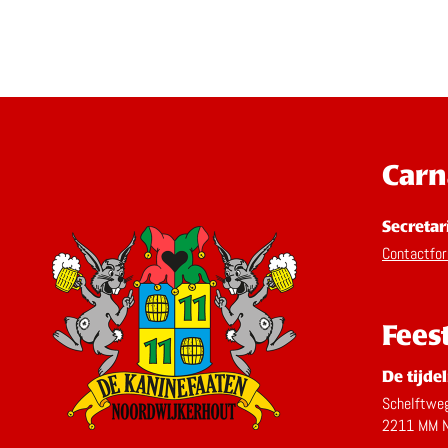
Carn
Secretar
Contactfor
Fees
De tijdel
Schelftwe
2211 MM N