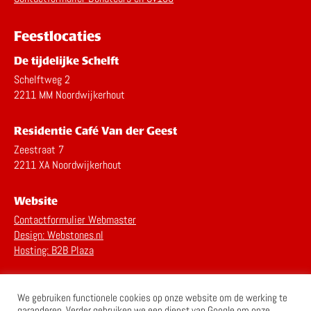
Feestlocaties
De tijdelijke Schelft
Schelftweg 2
2211 MM Noordwijkerhout
Residentie Café Van der Geest
Zeestraat 7
2211 XA Noordwijkerhout
Website
Contactformulier Webmaster
Design: Webstones.nl
Hosting: B2B Plaza
Privacy Statement
We gebruiken functionele cookies op onze website om de werking te
Disclaimer
garanderen. Verder gebruiken we een dienst van Google om onze