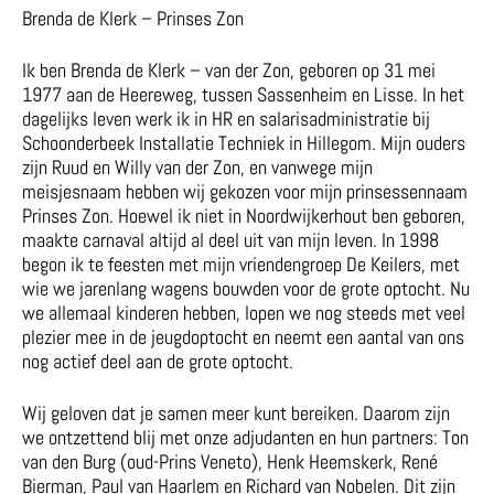
Brenda de Klerk – Prinses Zon
Ik ben Brenda de Klerk – van der Zon, geboren op 31 mei
1977 aan de Heereweg, tussen Sassenheim en Lisse. In het
dagelijks leven werk ik in HR en salarisadministratie bij
Schoonderbeek Installatie Techniek in Hillegom. Mijn ouders
zijn Ruud en Willy van der Zon, en vanwege mijn
meisjesnaam hebben wij gekozen voor mijn prinsessennaam
Prinses Zon. Hoewel ik niet in Noordwijkerhout ben geboren,
maakte carnaval altijd al deel uit van mijn leven. In 1998
begon ik te feesten met mijn vriendengroep De Keilers, met
wie we jarenlang wagens bouwden voor de grote optocht. Nu
we allemaal kinderen hebben, lopen we nog steeds met veel
plezier mee in de jeugdoptocht en neemt een aantal van ons
nog actief deel aan de grote optocht.
Wij geloven dat je samen meer kunt bereiken. Daarom zijn
we ontzettend blij met onze adjudanten en hun partners: Ton
van den Burg (oud-Prins Veneto), Henk Heemskerk, René
Bierman, Paul van Haarlem en Richard van Nobelen. Dit zijn