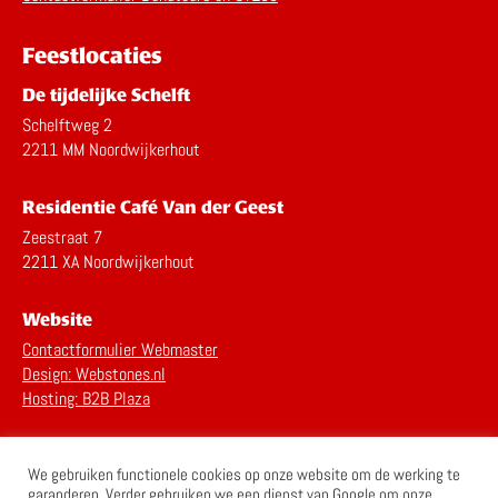
Feestlocaties
De tijdelijke Schelft
Schelftweg 2
2211 MM Noordwijkerhout
Residentie Café Van der Geest
Zeestraat 7
2211 XA Noordwijkerhout
Website
Contactformulier Webmaster
Design: Webstones.nl
Hosting: B2B Plaza
Privacy Statement
We gebruiken functionele cookies op onze website om de werking te
Disclaimer
garanderen. Verder gebruiken we een dienst van Google om onze