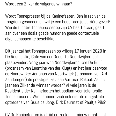
Wordt een Zilker de volgende winnaar?
Wordt Tonneprosser bij de Kaninefaaten. Ben je rap van de
tongriem gesneden en wil je een boost aan je carrière geven?
Wie de functie Tonneprosser op zijn CV heeft staan, geeft
aan over een dosis goede humor en goede contactuele
eigenschappen te beschikken.
Dit jaar zal het Tonneprossen op vrijdag 17 januari 2020 in
De Residentie, Cafe van der Geest te Noordwijkerhout
plaatsvinden. Vorig jaar won Noordwijkerhoutse De Buuf
(prosnaam van Leontine van der Klugt) en het jaar daarvoor
de Noordwijker Adrianus van Noortwijck (prosnaam van Ard
Zandbergen) de prestigieuze Jaap Aartman Bokaal. Zal dit
jaar een Zilker de winnaar worden? Al vele jaren is de
Residentie der Kaninefaaten het podium voor talentvolle
Tonneprossers. Wie herinnert zich ook niet de magistrale
optredens van Guus de Jong, Dirk Deurmat of Paultje Pils?
CV De Kaninefaaten is altijd op zoek naar nieuw prostalent.