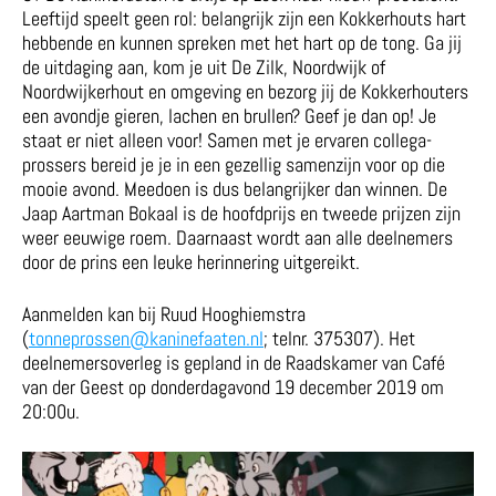
Leeftijd speelt geen rol: belangrijk zijn een Kokkerhouts hart
hebbende en kunnen spreken met het hart op de tong. Ga jij
de uitdaging aan, kom je uit De Zilk, Noordwijk of
Noordwijkerhout en omgeving en bezorg jij de Kokkerhouters
een avondje gieren, lachen en brullen? Geef je dan op! Je
staat er niet alleen voor! Samen met je ervaren collega-
prossers bereid je je in een gezellig samenzijn voor op die
mooie avond. Meedoen is dus belangrijker dan winnen. De
Jaap Aartman Bokaal is de hoofdprijs en tweede prijzen zijn
weer eeuwige roem. Daarnaast wordt aan alle deelnemers
door de prins een leuke herinnering uitgereikt.
Aanmelden kan bij Ruud Hooghiemstra
(
tonneprossen@kaninefaaten.nl
; telnr. 375307). Het
deelnemersoverleg is gepland in de Raadskamer van Café
van der Geest op donderdagavond 19 december 2019 om
20:00u.