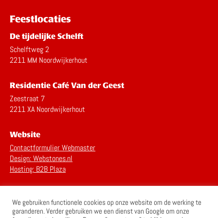
Feestlocaties
De tijdelijke Schelft
Schelftweg 2
2211 MM Noordwijkerhout
Residentie Café Van der Geest
Zeestraat 7
2211 XA Noordwijkerhout
Website
Contactformulier Webmaster
Design: Webstones.nl
Hosting: B2B Plaza
Privacy Statement
We gebruiken functionele cookies op onze website om de werking te
Disclaimer
garanderen. Verder gebruiken we een dienst van Google om onze