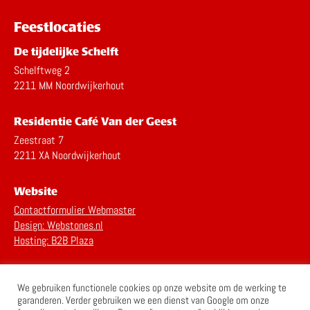
Feestlocaties
De tijdelijke Schelft
Schelftweg 2
2211 MM Noordwijkerhout
Residentie Café Van der Geest
Zeestraat 7
2211 XA Noordwijkerhout
Website
Contactformulier Webmaster
Design: Webstones.nl
Hosting: B2B Plaza
Privacy Statement
We gebruiken functionele cookies op onze website om de werking te
Disclaimer
garanderen. Verder gebruiken we een dienst van Google om onze