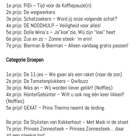
1e prijs: PiDi – Tijd voor de Koffiepauze(n)
2e prijs: De wegwerkers
3e prijs: Schatzoekers – Word jij onze volgende schat?
4e prijs: DE NOODHULP – Veiligheid voor alles!
5e prijs: Dolle Mina’s – Ja”koe”zie, Wij zijn “loei” heet
6e prijs: Zus en zo – Zonne-steek- ‘m erin!
7e prijs: Bierman & Bierman – Alleen vandaag gratis passen!
Categorie Groepen
1e prijs: De 11-jes – We gaan als een raket (naar de zon)
2e prijs: De Tomatenplukkers – Qwibuzz
3e prijs: Niks an – Wij worden liever gelikt! (Noffies)
4e prijs: HünterGebünter – Wilt u ook nog één keer likken?
(Noffies)
5e prijs! GEXAT – Prins Thermo neemt de leiding.
6e prijs: De Stylisten van Kokkerhout – Met Maik in de stoet
7e prijs: Prinses Zonnesteek – Prinses Zonnesteek… daar
zit een steekje los!