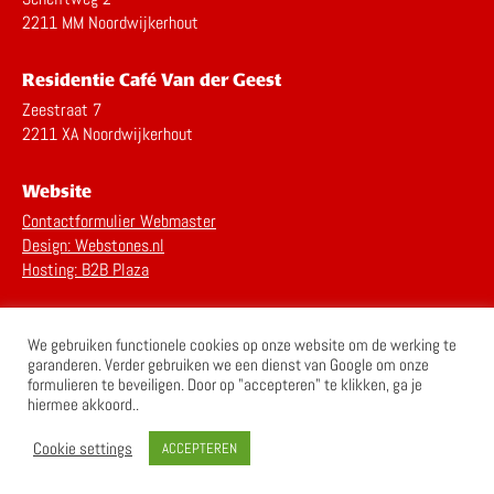
2211 MM Noordwijkerhout
Residentie Café Van der Geest
Zeestraat 7
2211 XA Noordwijkerhout
Website
Contactformulier Webmaster
Design: Webstones.nl
Hosting: B2B Plaza
Privacy Statement
We gebruiken functionele cookies op onze website om de werking te
Disclaimer
garanderen. Verder gebruiken we een dienst van Google om onze
formulieren te beveiligen. Door op "accepteren" te klikken, ga je
hiermee akkoord..
Cookie settings
ACCEPTEREN