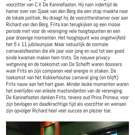
voorzitter van C.V. De Kaninefaaten. Hij nam indertijd de
hamer over van Sjaak van den Berg die een stap maakte naar
de lokale politiek. Nu draagt hij de voorzittershamer over aan
Richard van den Berg. Frits kan terugkijken op een mooie
periode met voor de vereniging vele hoogtepunten en een
paar droevige momenten. Het hoogtepunt was ongetwijfeld
het 5 x 11 jubileumjaar. Maar natuurlijk de normale
carnavalsfeesten die elk jaar voor jong en oud tot een goed
einde kwamen maken hem trots. De nieuwe privacy
wetgeving en de toekomst van De Schelft waren dossiers
waar Frits en zijn companen veel energie in staken. De
toekomst van het Kokkerhoutse carnaval ging (en blijft)
Frits nauw aan het hart gaan. Minder leuke momenten waren
het overlijden van enkele mastondanten van de vereniging.
De Kaninefaaten danken Frits, tevens oud Prins Primeur, voor
zijn bevlogen en daadkrachtige tijd als voorzitter en wensen
zijn opvolger Richard heel veel succes en plezier toe.