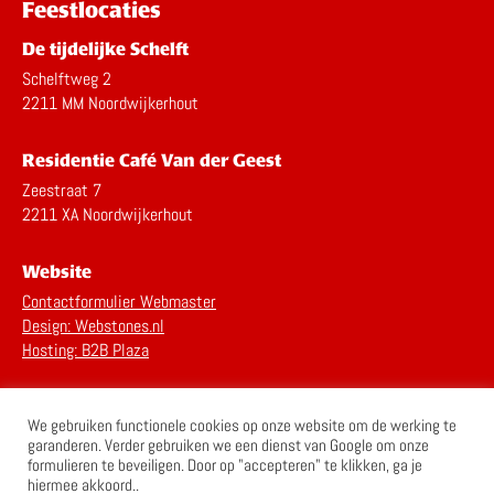
Feestlocaties
De tijdelijke Schelft
Schelftweg 2
2211 MM Noordwijkerhout
Residentie Café Van der Geest
Zeestraat 7
2211 XA Noordwijkerhout
Website
Contactformulier Webmaster
Design: Webstones.nl
Hosting: B2B Plaza
Privacy Statement
We gebruiken functionele cookies op onze website om de werking te
Disclaimer
garanderen. Verder gebruiken we een dienst van Google om onze
formulieren te beveiligen. Door op "accepteren" te klikken, ga je
hiermee akkoord..